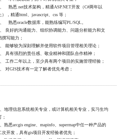
2、 熟悉.net技术架构，精通ASP.NET开发（C#两年以
上），精通html、javascript、css 等；
3、 熟悉oracle数据库，能熟练编写PL/SQL。
4、 良好的沟通能力、组织协调能力、问题分析能力和文
档撰写能力；
5、 能够较为深刻理解并使用软件项目管理相关理论；
6、 具有强烈的责任感、敬业精神和团队合作精神；
7、 工作二年以上，至少具有两个项目的实施管理经验；
8、 对GIS技术有一定了解者优先考虑；
1、地理信息系统相关专业，或计算机相关专业，实习生均
可；
2、熟悉arcgis engine、mapinfo、supermap中任一种产品的
二次开发，具有gis项目开发经验者优先；