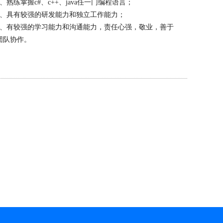
3、熟练掌握c#、c++、java任一门编程语言；
4、具有较强的研发能力和独立工作能力；
5、有较强的学习能力和沟通能力，责任心强，敬业，善于
团队协作。