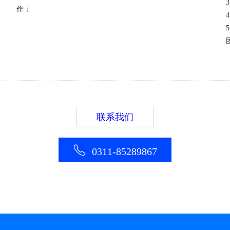
作；
0311-85289867